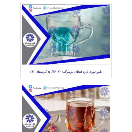
بلور نوری تازه فنجان دومو کد۱۴۰۲۰۱اراد کریستال (۳)