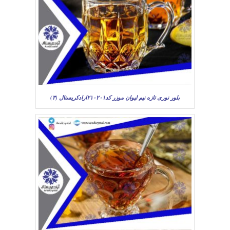
بلور نوری تازه نیم لیوان موزر کد۲۱۰۲۰۱ارادکریستال (۳)