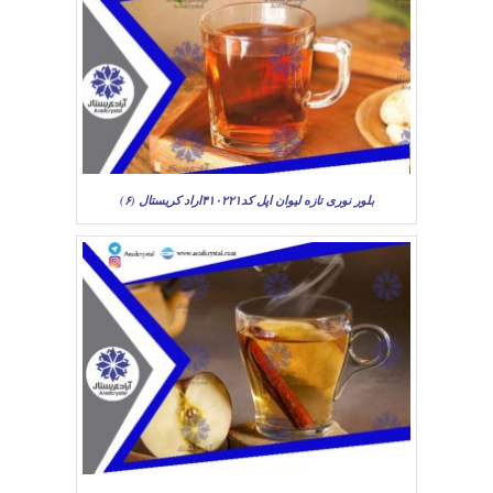
بلور نوری تازه لیوان اپل کد۴۱۰۲۲۱اراد کریستال (۶)