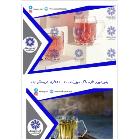
بلور نوری تازه ماگ موزر کد۱۸۷۰۰۶۰۰اراد کریستال (۸)