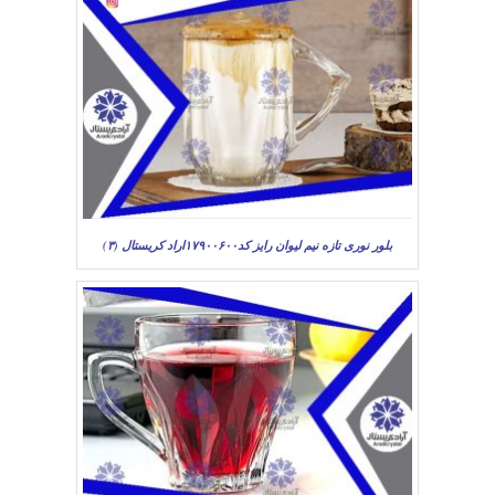
بلور نوری تازه نیم لیوان رایز کد۱۷۹۰۰۶۰۰اراد کریستال (۳)