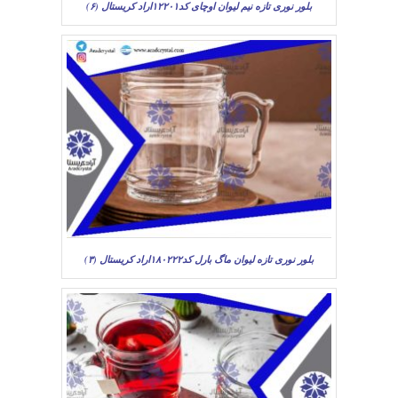
بلور نوری تازه نیم لیوان اوچای کد۱۲۲۰۱اراد کریستال (۶)
بلور نوری تازه لیوان ماگ بارل کد۱۸۰۲۲۲اراد کریستال (۳)